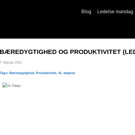
Blog
Ledelse mandag
BÆREDYGTIGHED OG PRODUKTIVITET (LE
7. februar 2011
Tags:
Bæredygtighed
,
Produktivitet
,
VL-døgnet