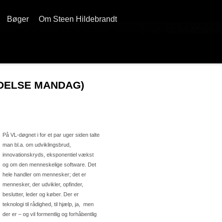
Bøger
Om Steen Hildebrandt
DELSE MANDAG)
På VL-døgnet i for et par uger siden talte
man bl.a. om udviklingsbrud,
innovationskryds, eksponentiel vækst
og om den menneskelige software. Det
hele handler om mennesker; det er
mennesker, der udvikler, opfinder,
beslutter, leder og køber. Der er
teknologi til rådighed, til hjælp, ja, men
der er – og vil formentlig og forhåbentlig