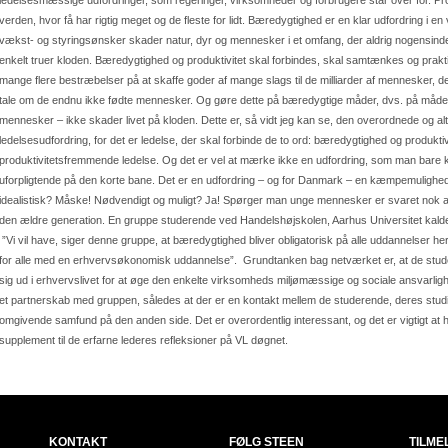
ledelsesmæssige udfordringer, som regeringer, virksomheder og forbrugere står over for. Produ
verden, hvor få har rigtig meget og de fleste for lidt. Bæredygtighed er en klar udfordring
vækst- og styringsønsker skader natur, dyr og mennesker i et omfang, der aldrig nogensind
enkelt truer kloden. Bæredygtighed og produktivitet skal forbindes, skal samtænkes og prak
mange flere bestræbelser på at skaffe goder af mange slags til de milliarder af mennesker, de
tale om de endnu ikke fødte mennesker. Og gøre dette på bæredygtige måder, dvs. på måder,
mennesker – ikke skader livet på kloden. Dette er, så vidt jeg kan se, den overordnede og a
ledelsesudfordring, for det er ledelse, der skal forbinde de to ord: bæredygtighed og produkti
produktivitetsfremmende ledelse. Og det er vel at mærke ikke en udfordring, som man bare 
uforpligtende på den korte bane. Det er en udfordring – og for Danmark – en kæmpemulighed
idealistisk? Måske! Nødvendigt og muligt? Ja! Spørger man unge mennesker er svaret nok a
den ældre generation. En gruppe studerende ved Handelshøjskolen, Aarhus Universitet kalder
”Vi vil have, siger denne gruppe, at bæredygtighed bliver obligatorisk på alle uddannelser he
for alle med en erhvervsøkonomisk uddannelse”. Grundtanken bag netværket er, at de stu
sig ud i erhvervslivet for at øge den enkelte virksomheds miljømæssige og sociale ansvarl
et partnerskab med gruppen, således at der er en kontakt mellem de studerende, deres studi
omgivende samfund på den anden side. Det er overordentlig interessant, og det er vigtigt 
supplement til de erfarne lederes refleksioner på VL døgnet.
KONTAKT
FØLG STEEN
TILME