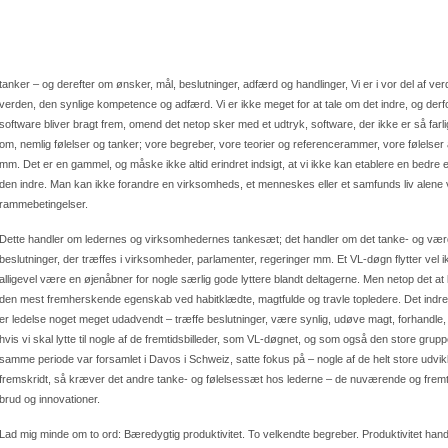
tanker – og derefter om ønsker, mål, beslutninger, adfærd og handlinger, Vi er i vor del af ve
verden, den synlige kompetence og adfærd. Vi er ikke meget for at tale om det indre, og derf
software bliver bragt frem, omend det netop sker med et udtryk, software, der ikke er så farli
om, nemlig følelser og tanker; vore begreber, vore teorier og referencerammer, vore følels
mm. Det er en gammel, og måske ikke altid erindret indsigt, at vi ikke kan etablere en bedre 
den indre. Man kan ikke forandre en virksomheds, et menneskes eller et samfunds liv alene 
rammebetingelser.
Dette handler om ledernes og virksomhedernes tankesæt; det handler om det tanke- og værdi
beslutninger, der træffes i virksomheder, parlamenter, regeringer mm. Et VL-døgn flytter vel
alligevel være en øjenåbner for nogle særlig gode lyttere blandt deltagerne. Men netop det at
den mest fremherskende egenskab ved habitklædte, magtfulde og travle topledere. Det indre
er ledelse noget meget udadvendt – træffe beslutninger, være synlig, udøve magt, forhandle,
hvis vi skal lytte til nogle af de fremtidsbilleder, som VL-døgnet, og som også den store gruppe a
samme periode var forsamlet i Davos i Schweiz, satte fokus på – nogle af de helt store udvik
fremskridt, så kræver det andre tanke- og følelsessæt hos lederne – de nuværende og fremti
brud og innovationer.
Lad mig minde om to ord: Bæredygtig produktivitet. To velkendte begreber. Produktivitet handl