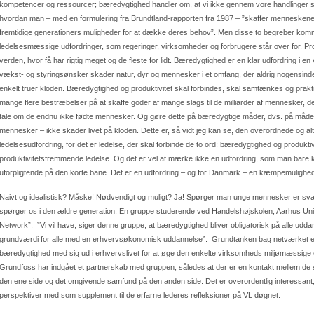
kompetencer og ressourcer; bæredygtighed handler om, at vi ikke gennem vore handlinger sk
hvordan man – med en formulering fra Brundtland-rapporten fra 1987 – ”skaffer menneskene 
fremtidige generationers muligheder for at dække deres behov”. Men disse to begreber kommer
ledelsesmæssige udfordringer, som regeringer, virksomheder og forbrugere står over for. Produ
verden, hvor få har rigtig meget og de fleste for lidt. Bæredygtighed er en klar udfordring
vækst- og styringsønsker skader natur, dyr og mennesker i et omfang, der aldrig nogensind
enkelt truer kloden. Bæredygtighed og produktivitet skal forbindes, skal samtænkes og prak
mange flere bestræbelser på at skaffe goder af mange slags til de milliarder af mennesker, de
tale om de endnu ikke fødte mennesker. Og gøre dette på bæredygtige måder, dvs. på måder,
mennesker – ikke skader livet på kloden. Dette er, så vidt jeg kan se, den overordnede og a
ledelsesudfordring, for det er ledelse, der skal forbinde de to ord: bæredygtighed og produkti
produktivitetsfremmende ledelse. Og det er vel at mærke ikke en udfordring, som man bare 
uforpligtende på den korte bane. Det er en udfordring – og for Danmark – en kæmpemulighed
Naivt og idealistisk? Måske! Nødvendigt og muligt? Ja! Spørger man unge mennesker er sva
spørger os i den ældre generation. En gruppe studerende ved Handelshøjskolen, Aarhus Unive
Network”. ”Vi vil have, siger denne gruppe, at bæredygtighed bliver obligatorisk på alle uddan
grundværdi for alle med en erhvervsøkonomisk uddannelse”. Grundtanken bag netværket er,
bæredygtighed med sig ud i erhvervslivet for at øge den enkelte virksomheds miljømæssige
Grundfoss har indgået et partnerskab med gruppen, således at der er en kontakt mellem de s
den ene side og det omgivende samfund på den anden side. Det er overordentlig interessant, 
perspektiver med som supplement til de erfarne lederes refleksioner på VL døgnet.