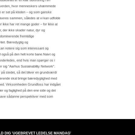
ktivitet er en klar udfordring i en
 i en verden, hvor menneskers uhæmmede
e er set på kloden – og som ganske
tiseres sammen, således at vi kan udfolde
r ikke har ret mange goder – for ikke at
 der ikke skader natur, dyr og
ltdominerende fremtidige
vitet. Bæredygtig og
kan notere sig som interessant og
 også på den helt korte bane.Naivt og
nderledes, end hvis man spørger os i
 sig ”Aarhus Sustainability Network”.
r på stedet, så det bliver en grundværdi
derende skal bringe bæredygtighed med
ighed. Virksomheden Grundfoss har indgået
er og faglighed på den ene side og det
at have sådanne perspektiver med som
LD DIG 'UGEBREVET LEDELSE MANDAG'