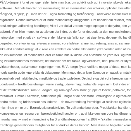
På VL-døgnet i for et par uger siden talte man bl.a. om udviklingsbrud, innovationskryds, 
software. Det hele handler om mennesker; det er mennesker, der udvikler, opfinder, beslutter, 
rådighed, til hjælp, ja, men der er – og vil formentlig og forhåbentlig – altid være menneske
afgørende. Denne software er et indre menneskeligt anliggende. Det handler om følelser, tan
beslutninger, adfærd og handlinger, Vi er i vor del af verden meget optaget af det ydre, den
adfærd. Vi er ikke meget for at tale om det indre, og derfor er det godt, at den menneskelige 
netop sker med et udtryk, software, der ikke er så farligt som at sige, hvad det egentlig hand
begreber, vore teorier og referencerammer, vore følelser af mening, retning, ansvar, sa
ikke altid erindret indsigt, at vi ikke kan etablere en bedre eller anden ydre verden uden at f
en virksomheds, et menneskes eller et samfunds liv alene ved at ændre de ydre livs- og ra
og virksomhedernes tankesæt; det handler om det tanke- og værdisæt, der i praksis er styren
virksomheder, parlamenter, regeringer mm. Et VL-døgn flytter vel ikke meget af dette, men k
nogle særlig gode lyttere blandt deltagerne. Men netop det at lytte åbent og empatisk er m
egenskab ved habitklædte, magtfulde og travle topledere. Det indre og det ydre hænger samen
udadvendt – træffe beslutninger, være synlig, udøve magt, forhandle, rejse mm. Det indre er i 
af de fremtidsbilleder, som VL-døgnet, og som også den store gruppe af ledere, politikere, fo
forsamlet i Davos i Schweiz, satte fokus på – nogle af de helt store udviklingsbrud og radikal
andre tanke- og følelsessæt hos lederne – de nuværende og fremtidige, at realisere og impl
mig minde om to ord: Bæredygtig produktivitet. To velkendte begreber. Produktivitet handler o
kompetencer og ressourcer; bæredygtighed handler om, at vi ikke gennem vore handlinger sk
hvordan man – med en formulering fra Brundtland-rapporten fra 1987 – ”skaffer menneskene 
fremtidige generationers muligheder for at dække deres behov”. Men disse to begreber kommer