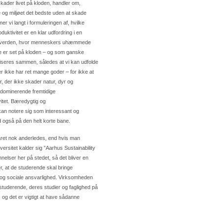
ader livet på kloden, handler om,
og miljøet det bedste uden at skade
 vi langt i formuleringen af, hvilke
ktivitet er en klar udfordring i en
 i en verden, hvor menneskers uhæmmede
e er set på kloden – og som ganske
tiseres sammen, således at vi kan udfolde
r ikke har ret mange goder – for ikke at
 der ikke skader natur, dyr og
ltdominerende fremtidige
vitet. Bæredygtig og
kan notere sig som interessant og
 også på den helt korte bane.
ret nok anderledes, end hvis man
rsitet kalder sig ”Aarhus Sustainability
nelser her på stedet, så det bliver en
 at de studerende skal bringe
 og sociale ansvarlighed. Virksomheden
tuderende, deres studier og faglighed på
og det er vigtigt at have sådanne