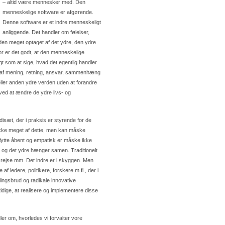
– altid være mennesker med. Den
menneskelige software er afgørende.
Denne software er et indre menneskeligt
anliggende. Det handler om følelser,
rden meget optaget af det ydre, den ydre
or er det godt, at den menneskelige
gt som at sige, hvad det egentlig handler
er af mening, retning, ansvar, sammenhæng
eller anden ydre verden uden at forandre
ved at ændre de ydre livs- og
sæt, der i praksis er styrende for de
 ikke meget af dette, men kan måske
 lytte åbent og empatisk er måske ikke
 og det ydre hænger samen. Traditionelt
 rejse mm. Det indre er i skyggen. Men
f ledere, politikere, forskere m.fl., der i
lingsbrud og radikale innovative
dige, at realisere og implementere disse
er om, hvorledes vi forvalter vore