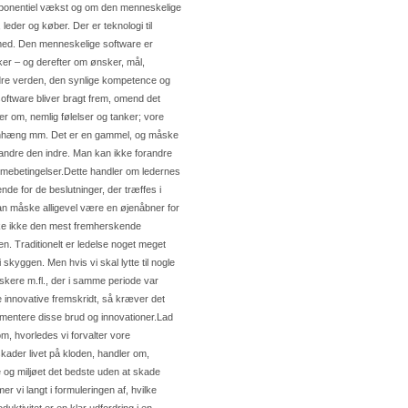
eksponentiel vækst og om den menneskelige
leder og køber. Der er teknologi til
r med. Den menneskelige software er
ker – og derefter om ønsker, mål,
 ydre verden, den synlige kompetence og
software bliver bragt frem, omend det
ler om, nemlig følelser og tanker; vore
mmenhæng mm. Det er en gammel, og måske
orandre den indre. Man kan ikke forandre
mmebetingelser.Dette handler om ledernes
de for de beslutninger, der træffes i
an måske alligevel være en øjenåbner for
åske ikke den mest fremherskende
. Traditionelt er ledelse noget meget
skyggen. Men hvis vi skal lytte til nogle
rskere m.fl., der i samme periode var
e innovative fremskridt, så kræver det
ementere disse brud og innovationer.Lad
m, hvorledes vi forvalter vore
ader livet på kloden, handler om,
og miljøet det bedste uden at skade
 vi langt i formuleringen af, hvilke