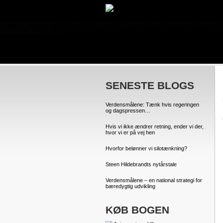
SENESTE BLOGS
Verdensmålene: Tænk hvis regeringen
og dagspressen…
Hvis vi ikke ændrer retning, ender vi der,
hvor vi er på vej hen
Hvorfor belønner vi silotænkning?
Steen Hildebrandts nytårstale
Verdensmålene – en national strategi for
bæredygtig udvikling
KØB BOGEN