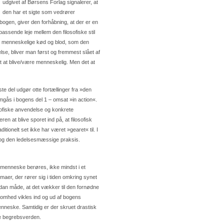
udgivet af Børsens Forlag signalerer, at
den har et sigte som vedrører
bogen, giver den forhåbning, at der er en
 passende leje mellem den filosofiske stil
det menneskelige kød og blod, som den
se, bliver man først og fremmest slået af
t at blive/være menneskelig. Men det at
e del udgør otte fortællinger fra »den
mgås i bogens del 1 – omsat »in action«.
sofiske anvendelse og konkrete
at blive sporet ind på, at filosofisk
itionelt set ikke har været »gearet« til. I
 og den ledelsesmæssige praksis.
om menneske berøres, ikke mindst i et
emaer, der rører sig i tiden omkring synet
̊dan måde, at det vækker til den fornødne
ksomhed vikles ind og ud af bogens
neske. Samtidig er der skruet drastisk
ke begrebsverden.