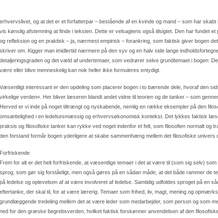
erhvervslivet, og at det er et forfatterpar – bestående af en kvinde og mand – som har skabt 
vis kønslig afstemning at finde i teksten. Dette er velsagtens også tilsigtet. Den har fundet et
og refleksion og en praktisk – ja, nærmest empirisk – forankring, som faktisk giver bogen 
skriver om. Kigger man imidlertid nærmere på den syv og en halv side lange indholdsfortegnel
detaljeringsgraden og det væld af undertemaer, som vedrører selve grundtemaet i bogen: De
være eller blive menneskelig kan nok heller ikke formuleres entydigt.
Væsentligt interessant er den opdeling som placerer bogen i to bærende dele, hvoraf den sidst
virkelige verden«. Her bliver læseren blandt andet vidne til teorien og de tanker – som genne
Herved er vi inde på noget tiltrængt og nyskabende, nemlig en række eksempler på den filo
omsættelighed i en ledelsesmæssig og erhvervsøkonomisk kontekst. Det lykkes faktisk læseren 
praksis og filosofiske tanker kan rykke ved noget indenfor et felt, som filosofien normalt og trad
den forstand formår bogen yderligere at skabe sammenhæng mellem det filosofiske univers
Forfriskende
Frem for alt er det helt forfriskende, at væsentlige temaer i det at være til (som sig selv) s
sprog, som gør sig forståeligt, men også gøres på en sådan måde, at det både rammer de t
på ledelse og oplevelsen af at være involveret af ledelse. Samtidig udfoldes sproget på en sa
eftertanke, der skal til, for at være lærerig. Temaer som frihed, liv, magt, mening og opmær
grundlæggende tredeling mellem det at være leder som medarbejder, som person og som men
ned for den græske begrebsverden, hvilket faktisk forskønner anvendelsen af den filosofis