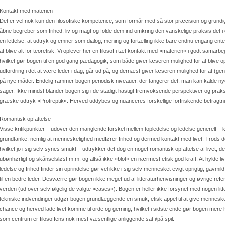
Kontakt med materien
Det er vel nok kun den filosofiske kompetence, som formår med så stor præcision og grundig
åbne begreber som frihed, liv og magt og folde dem ind omkring den vanskelige praksis det i 
en lettelse, at udtryk og emner som dialog, mening og fortælling ikke bare endnu engang enten bl
at blive alt for teoretisk. Vi oplever her en filosof i tæt kontakt med »materien« i godt samar
hvilket gør bogen til en god gang pædagogik, som både giver læseren mulighed for at blive o
udfordring i det at være leder i dag, går ud på, og dernæst giver læseren mulighed for at (g
på nye måder. Endelig rammer bogen periodisk niveauer, der tangerer det, man kan kalde nye
sager. Ikke mindst blander bogen sig i de stadigt hastigt fremvoksende perspektiver og praks
græske udtryk »Protreptik«. Herved uddybes og nuanceres forskellige forfriskende betragtni
Romantisk opfattelse
Visse kritikpunkter – udover den manglende forskel mellem topledelse og ledelse generel
grundtanke, nemlig at menneskelighed medfører frihed og dermed kontakt med livet. Trods det
hvilket jo i sig selv synes smukt – udtrykker det dog en noget romantisk opfattelse af livet, d
ubønhørligt og skånselsløst m.m. og altså ikke »blot« en nærmest etisk god kraft. At hylde li
ledelse og frihed finder sin oprindelse gør vel ikke i sig selv mennesket evigt oprigtig, gavmil
til en bedre leder. Desværre gør bogen ikke meget ud af litteraturhenvisninger og øvrige refer
verden (ud over selvfølgelig de valgte »cases«). Bogen er heller ikke forsynet med nogen litt
tekniske indvendinger udgør bogen grundlæggende en smuk, etisk appel til at give menneske
chance og herved lade livet komme til orde og gerning, hvilket i sidste ende gør bogen mere h
som centrum er filosoffens nok mest væsentlige anliggende sat i/på spil.