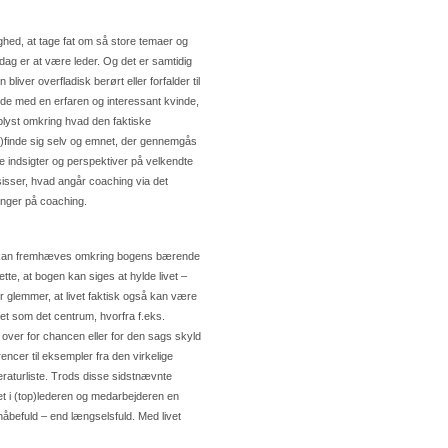
hed, at tage fat om så store temaer og
dag er at være leder. Og det er samtidig
iver overfladisk berørt eller forfalder til
bejde med en erfaren og interessant kvinde,
plyst omkring hvad den faktiske
en)finde sig selv og emnet, der gennemgås
 indsigter og perspektiver på velkendte
isser, hvad angår coaching via det
nger på coaching.
t – kan fremhæves omkring bogens bærende
te, at bogen kan siges at hylde livet –
er glemmer, at livet faktisk også kan være
vet som det centrum, hvorfra f.eks.
d over for chancen eller for den sags skyld
encer til eksempler fra den virkelige
eraturliste. Trods disse sidstnævnte
t i (top)lederen og medarbejderen en
åbefuld – end længselsfuld. Med livet