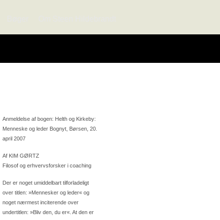
Bøger
Om Steen Hildebrandt
Anmeldelse af bogen: Helth og Kirkeby:
Menneske og leder Bognyt, Børsen, 20.
april 2007
Af KIM GØRTZ
Filosof og erhvervsforsker i coaching
Der er noget umiddelbart tilforladeligt
over titlen: »Mennesker og leder« og
noget nærmest inciterende over
undertitlen: »Bliv den, du er«. At den er