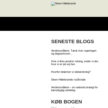
SENESTE BLOGS
Verdensmålene: Tænk hvis regeringen
og dagspressen…
Hvis vi ikke ændrer retning, ender vi der,
hvor vi er på vej hen
Hvorfor belønner vi silotænkning?
Steen Hildebrandts nytårstale
Verdensmålene – en national strategi for
bæredygtig udvikling
KØB BOGEN