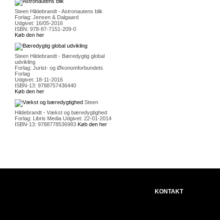
Steen Hildebrandt - Astronautens blik
Forlag: Jensen & Dalgaard
Udgivet: 16/05-2016
ISBN: 978-87-7151-209-0
Køb den her
Steen Hildebrandt - Bæredygtig global
udvikling
Forlag: Jurist- og Økonomforbundets
Forlag
Udgivet: 18-11-2016
ISBN-13: 9788757436440
Køb den her
Steen
Hildebrandt - Vækst og bæredygtighed
Forlag: Libris Media Udgivet: 22-01-2014
ISBN-13: 9788778536983
Køb den her
KONTAKT