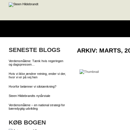
SENESTE BLOGS
ARKIV: MARTS, 2
Verdensmålene: Tænk hvis regeringen
og dagspressen…
Hvis vi ikke ændrer retning, ender vi der,
hvor vi er på vej hen
Hvorfor belønner vi silotænkning?
Steen Hildebrandts nytårstale
Verdensmålene – en national strategi for
bæredygtig udvikling
KØB BOGEN