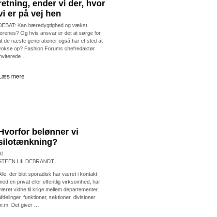
retning, ender vi der, hvor
vi er på vej hen
DEBAT: Kan bæredygtighed og vækst
forenes? Og hvis ansvar er det at sørge for,
at de næste generationer også har et sted at
vokse op? Fashion Forums chefredaktør
inviterede …
Læs mere
Hvorfor belønner vi
silotænkning?
Af
STEEN HILDEBRANDT
Alle, der blot sporadisk har været i kontakt
med en privat eller offentlig virksomhed, har
været vidne til krige mellem departementer,
afdelinger, funktioner, sektioner, divisioner
m.m. Det giver …