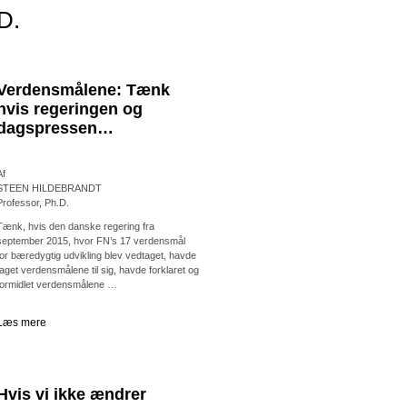
D.
Verdensmålene: Tænk
hvis regeringen og
dagspressen…
Af
STEEN HILDEBRANDT
Professor, Ph.D.
Tænk, hvis den danske regering fra
september 2015, hvor FN’s 17 verdensmål
for bæredygtig udvikling blev vedtaget, havde
taget verdensmålene til sig, havde forklaret og
formidlet verdensmålene …
Læs mere
Hvis vi ikke ændrer