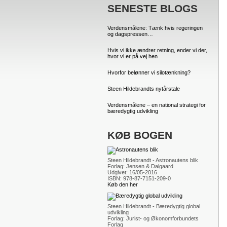
SENESTE BLOGS
Verdensmålene: Tænk hvis regeringen
og dagspressen…
Hvis vi ikke ændrer retning, ender vi der,
hvor vi er på vej hen
Hvorfor belønner vi silotænkning?
Steen Hildebrandts nytårstale
Verdensmålene – en national strategi for
bæredygtig udvikling
KØB BOGEN
Steen Hildebrandt - Astronautens blik
Forlag: Jensen & Dalgaard
Udgivet: 16/05-2016
ISBN: 978-87-7151-209-0
Køb den her
Steen Hildebrandt - Bæredygtig global
udvikling
Forlag: Jurist- og Økonomforbundets
Forlag