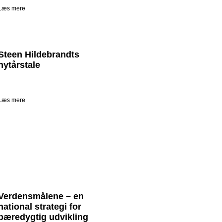
Læs mere
Steen Hildebrandts
nytårstale
Læs mere
Verdensmålene – en
national strategi for
bæredygtig udvikling