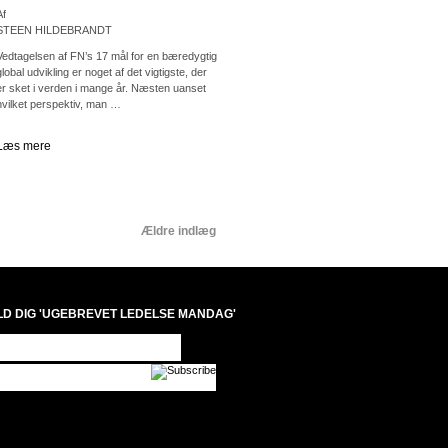
Af
STEEN HILDEBRANDT
Vedtagelsen af FN’s 17 mål for en bæredygtig
global udvikling er noget af det vigtigste, der
er sket i verden i mange år. Næsten uanset
hvilket perspektiv, man …
Læs mere
Ældre indlæg
LD DIG 'UGEBREVET LEDELSE MANDAG'