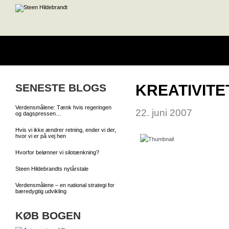
SENESTE BLOGS
KREATIVITE
Verdensmålene: Tænk hvis regeringen
22. juni 2007
og dagspressen…
Hvis vi ikke ændrer retning, ender vi der,
hvor vi er på vej hen
Hvorfor belønner vi silotænkning?
Steen Hildebrandts nytårstale
Verdensmålene – en national strategi for
bæredygtig udvikling
KØB BOGEN