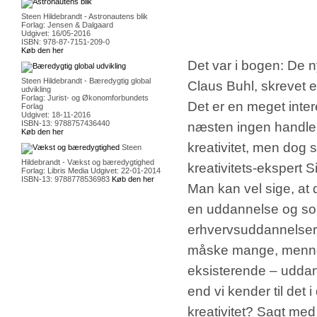
Steen Hildebrandt - Astronautens blik
Forlag: Jensen & Dalgaard
Udgivet: 16/05-2016
ISBN: 978-87-7151-209-0
Køb den her
Det var i bogen: De n
Steen Hildebrandt - Bæredygtig global
Claus Buhl, skrevet en
udvikling
Forlag: Jurist- og Økonomforbundets
Det er en meget inte
Forlag
Udgivet: 18-11-2016
ISBN-13: 9788757436440
næsten ingen handler.
Køb den her
kreativitet, men dog
Steen
Hildebrandt - Vækst og bæredygtighed
kreativitets-ekspert S
Forlag: Libris Media Udgivet: 22-01-2014
ISBN-13: 9788778536983
Køb den her
Man kan vel sige, at d
en uddannelse og som
erhvervsuddannelser. 
måske mange, mennes
eksisterende – uddan
end vi kender til det
kreativitet? Sagt med