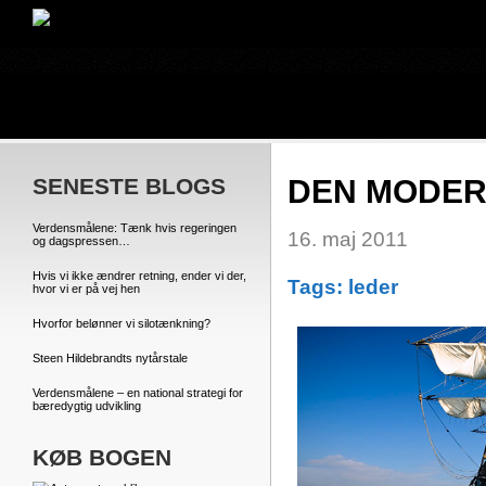
SENESTE BLOGS
DEN MODER
Verdensmålene: Tænk hvis regeringen
16. maj 2011
og dagspressen…
Hvis vi ikke ændrer retning, ender vi der,
Tags:
leder
hvor vi er på vej hen
Hvorfor belønner vi silotænkning?
Steen Hildebrandts nytårstale
Verdensmålene – en national strategi for
bæredygtig udvikling
KØB BOGEN