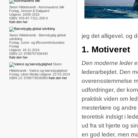
Steen Hildebrandt - Astronautens blik
Forlag: Jensen & Dalgaard
Udgivet: 16/05-2016
ISBN: 978-87-7151-209-0
Køb den her
jeg det alligevel, og 
Steen Hildebrandt - Bæredygtig global
udvikling
Forlag: Jurist- og Økonomforbundets
Forlag
1. Motiveret
Udgivet: 18-11-2016
ISBN-13: 9788757436440
Køb den her
Den moderne leder er 
Steen
Hildebrandt - Vækst og bæredygtighed
lederarbejdet. Den mo
Forlag: Libris Media Udgivet: 22-01-2014
ISBN-13: 9788778536983
Køb den her
overensstemmelse med
udfordringer, der ko
praktisk viden om led
mesterlære og andre 
teoretisk indsigt i l
ud fra sit hjerte og si
en god leder, men ma