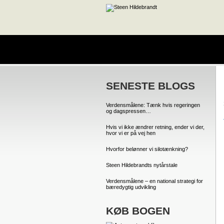
SENESTE BLOGS
Verdensmålene: Tænk hvis regeringen
og dagspressen…
Hvis vi ikke ændrer retning, ender vi der,
hvor vi er på vej hen
Hvorfor belønner vi silotænkning?
Steen Hildebrandts nytårstale
Verdensmålene – en national strategi for
bæredygtig udvikling
KØB BOGEN