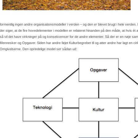
formentlig ingen andre organisationsmodeller i verden – og den
er
blevet brugt i hele verden.
der siger, at de fire hovedelementer i modellen er relateret hinanden på den måde, at hvis ét 
så vil det have virkninger på og konsekvenser for de andre elementer. Så der er en nøje s
Mennesker og Opgaver. Siden har andre føjet Kulturbegrebet til og atter andre har lagt en ci
Omgivelserne. Den oprindelige model ser sådan ud: