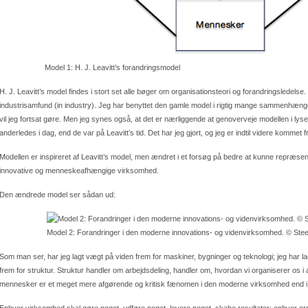
Model 1: H. J. Leavitt’s forandringsmodel
H. J. Leavitt’s model findes i stort set alle bøger om organisationsteori og forandringsledelse. 
industrisamfund (in industry). Jeg har benyttet den gamle model i rigtig mange sammenhænge, 
vil jeg fortsat gøre. Men jeg synes også, at det er nærliggende at genoverveje modellen i ly
anderledes i dag, end de var på Leavitt’s tid. Det har jeg gjort, og jeg er indtil videre kommet f
Modellen er inspireret af Leavitt’s model, men ændret i et forsøg på bedre at kunne repræ
innovative og menneskeafhængige virksomhed.
Den ændrede model ser sådan ud:
Model 2: Forandringer i den moderne innovations- og videnvirksomhed. © Stee
Som man ser, har jeg lagt vægt på viden frem for maskiner, bygninger og teknologi; jeg har 
frem for struktur. Struktur handler om arbejdsdeling, handler om, hvordan vi organiserer os i
mennesker er et meget mere afgørende og kritisk fænomen i den moderne virksomhed end i 