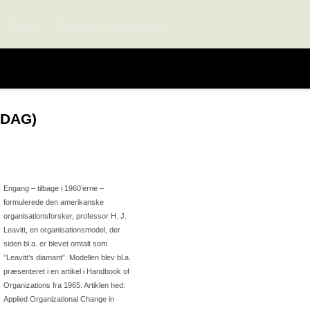
Bøger
Om Steen Hildebrandt
NDAG)
Engang – tilbage i 1960’erne –
formulerede den amerikanske
organisationsforsker, professor H. J.
Leavitt, en organisationsmodel, der
siden bl.a. er blevet omtalt som
”Leavitt’s diamant”. Modellen blev bl.a.
præsenteret i en artikel i Handbook of
Organizations fra 1965. Artiklen hed:
Applied Organizational Change in