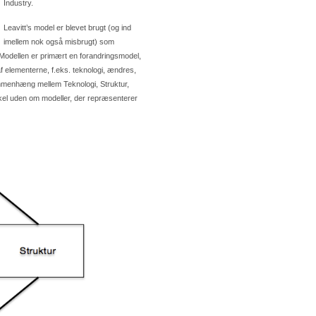
Industry.
Leavitt’s model er blevet brugt (og ind
imellem nok også misbrugt) som
 Modellen er primært en forandringsmodel,
af elementerne, f.eks. teknologi, ændres,
ammenhæng mellem Teknologi, Struktur,
rkel uden om modeller, der repræsenterer