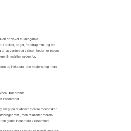
Den er blevet til i det gamle
i artikler, bøger, foredrag mm., og det
set af, at verden og virksomheder er meget
rem til modellen neden for.
sentere og inkludere den moderne og mere
n Hildebrandt
lagt vægt på relationer mellem mennesker
 afdelinger mm., men relationer mellem
den gamle industrielle virksomhed.