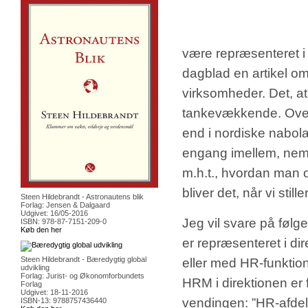
være repræsenteret i 
dagblad en artikel
virksomheder. Det, at
tankevækkende. Oversk
end i nordiske nabol
engang imellem, nemli
m.h.t., hvordan man o
bliver det, når vi sti
Steen Hildebrandt - Astronautens blik
Forlag: Jensen & Dalgaard
Udgivet: 16/05-2016
Jeg vil svare på føl
ISBN: 978-87-7151-209-0
Køb den her
er repræsenteret i di
Steen Hildebrandt - Bæredygtig global
eller med HR-funktio
udvikling
Forlag: Jurist- og Økonomforbundets
HRM i direktionen er 
Forlag
Udgivet: 18-11-2016
vendingen: ”HR-afdeli
ISBN-13: 9788757436440