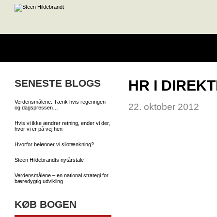
SENESTE BLOGS
HR I DIREK
Verdensmålene: Tænk hvis regeringen
22. oktober 2012
og dagspressen…
Hvis vi ikke ændrer retning, ender vi der,
hvor vi er på vej hen
Hvorfor belønner vi silotænkning?
Steen Hildebrandts nytårstale
Verdensmålene – en national strategi for
bæredygtig udvikling
KØB BOGEN