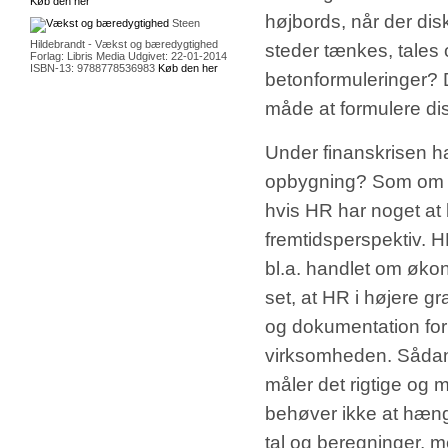
Køb den her
højbords, når der di
Steen
Hildebrandt - Vækst og bæredygtighed
steder tænkes, tales
Forlag: Libris Media Udgivet: 22-01-2014
ISBN-13: 9788778536983
Køb den her
betonformuleringer? 
måde at formulere di
Under finanskrisen h
opbygning? Som om ov
hvis HR har noget at b
fremtidsperspektiv. H
bl.a. handlet om økon
set, at HR i højere g
og dokumentation for 
virksomheden. Sådanne
måler det rigtige og 
behøver ikke at hæng
tal og beregninger, me