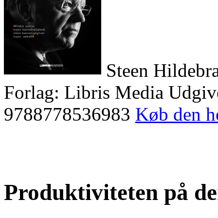
Steen Hildebr
Forlag: Libris Media Udgi
9788778536983
Køb den h
Produktiviteten på d