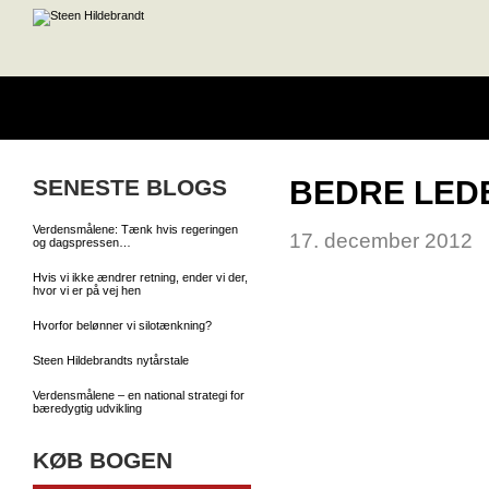
SENESTE BLOGS
BEDRE LED
Verdensmålene: Tænk hvis regeringen
17. december 2012
og dagspressen…
Hvis vi ikke ændrer retning, ender vi der,
hvor vi er på vej hen
Hvorfor belønner vi silotænkning?
Steen Hildebrandts nytårstale
Verdensmålene – en national strategi for
bæredygtig udvikling
KØB BOGEN