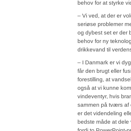
behov for at styrke v
– Vi ved, at der er vo
seriøse problemer med
og dybest set er der 
behov for ny teknologi
drikkevand til verdens
– I Danmark er vi dygt
får den brugt eller fu
forestilling, at van
også at vi kunne ko
vindeventyr, hvis br
sammen på tværs af o
er det videndeling ell
bedste måde at dele 
fordi to PowerPoint-p