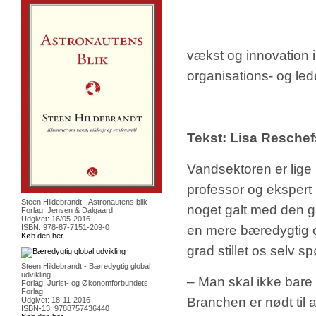
vækst og innovation 
organisations- og led
Tekst: Lisa Reschef
Vandsektoren er lige 
professor og ekspert i
Steen Hildebrandt - Astronautens blik
noget galt med den 
Forlag: Jensen & Dalgaard
Udgivet: 16/05-2016
ISBN: 978-87-7151-209-0
en mere bæredygtig og
Køb den her
grad stillet os selv 
Steen Hildebrandt - Bæredygtig global
udvikling
– Man skal ikke bare
Forlag: Jurist- og Økonomforbundets
Forlag
Branchen er nødt til 
Udgivet: 18-11-2016
ISBN-13: 9788757436440