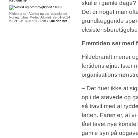
Køb den her
skulle i gamle dage?
Steen
Det er noget man oft
Hildebrandt - Vækst og bæredygtighed
Forlag: Libris Media Udgivet: 22-01-2014
grundlæggende spørg
ISBN-13: 9788778536983
Køb den her
eksistensberettigelse
Fremtiden set med f
Hildebrandt mener ogs
fortidens øjne. Især
organisationsmønstre
– Det duer ikke at si
op i de støvede og ga
så travlt med at rydd
farten. Faren er, at v
fået lavet nye konst
gamle syn på opgave