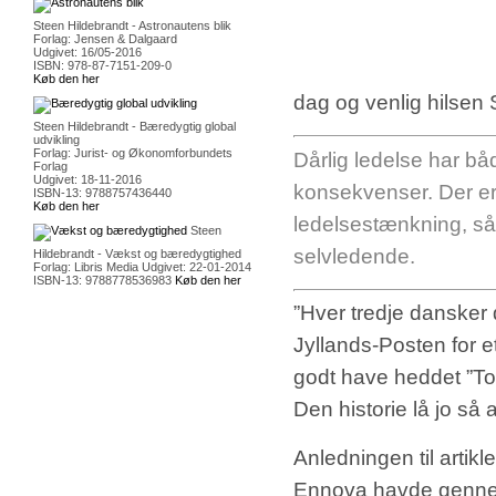
Steen Hildebrandt - Astronautens blik
Forlag: Jensen & Dalgaard
Udgivet: 16/05-2016
ISBN: 978-87-7151-209-0
Køb den her
dag og venlig hilsen 
Steen Hildebrandt - Bæredygtig global
udvikling
Forlag: Jurist- og Økonomforbundets
Dårlig ledelse har 
Forlag
Udgivet: 18-11-2016
konsekvenser. Der er 
ISBN-13: 9788757436440
Køb den her
ledelsestænkning, så
Steen
selvledende.
Hildebrandt - Vækst og bæredygtighed
Forlag: Libris Media Udgivet: 22-01-2014
ISBN-13: 9788778536983
Køb den her
”Hver tredje dansker 
Jyllands-Posten for e
godt have heddet ”To
Den historie lå jo så at
Anledningen til arti
Ennova havde gennemfø