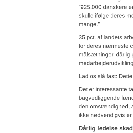
”925.000 danskere er
skulle ifølge deres m
mange.”
35 pct. af landets arb
for deres nærmeste ch
målsætninger, dårlig
medarbejderudvikling
Lad os slå fast: Det
Det er interessante tal
bagvedliggende fænome
den omstændighed, at 
ikke nødvendigvis er
Dårlig ledelse skad