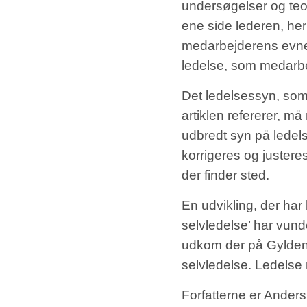
undersøgelser og teor
ene side lederen, he
medarbejderens evner 
ledelse, som medarbe
Det ledelsessyn, som
artiklen refererer, må
udbredt syn på ledels
korrigeres og justere
der finder sted.
En udvikling, der har
selvledelse’ har vun
udkom der på Gyldend
selvledelse. Ledelse 
Forfatterne er Ander