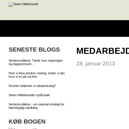
SENESTE BLOGS
MEDARBEJD
Verdensmålene: Tænk hvis regeringen
28. januar 2013
og dagspressen…
Hvis vi ikke ændrer retning, ender vi der,
hvor vi er på vej hen
Hvorfor belønner vi silotænkning?
Steen Hildebrandts nytårstale
Verdensmålene – en national strategi for
bæredygtig udvikling
KØB BOGEN