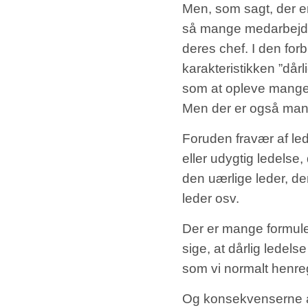
Men, som sagt, der er 
så mange medarbejdere
deres chef. I den forb
karakteristikken ”dår
som at opleve mangel p
Men der er også mange
Foruden fravær af led
eller udygtig ledelse
den uærlige leder, d
leder osv.
Der er mange formuler
sige, at dårlig ledels
som vi normalt henreg
Og konsekvenserne af