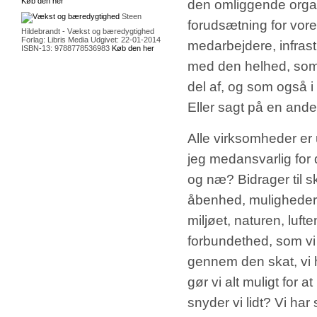
Køb den her
den omliggende orga
Steen
forudsætning for vor
Hildebrandt - Vækst og bæredygtighed
Forlag: Libris Media Udgivet: 22-01-2014
medarbejdere, infras
ISBN-13: 9788778536983
Køb den her
med den helhed, som 
del af, og som også i
Eller sagt på en an
Alle virksomheder er
jeg medansvarlig for 
og næ? Bidrager til s
åbenhed, muligheder,
miljøet, naturen, luf
forbundethed, som vi 
gennem den skat, vi ha
gør vi alt muligt for 
snyder vi lidt? Vi har