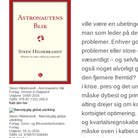
ville være en ubetinge
man som leder på den 
problemer. Enhver god
problemer eller store
væsentligt – og selvfø
også noget alvorligt
den fjernere fremtid?
i krise, pres og det 
Steen Hildebrandt - Astronautens blik
Forlag: Jensen & Dalgaard
måske dybest og prin
Udgivet: 16/05-2016
ISBN: 978-87-7151-209-0
Køb den her
alting drejer sig om 
kortsigtet optimering
Steen Hildebrandt - Bæredygtig global
udvikling
og kvartalsregnskabe
Forlag: Jurist- og Økonomforbundets
Forlag
måske oven i købet om
Udgivet: 18-11-2016
ISBN-13: 9788757436440