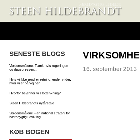
SENESTE BLOGS
VIRKSOMH
Verdensmålene: Tænk hvis regeringen
16. september 2013
og dagspressen…
Hvis vi ikke ændrer retning, ender vi der,
hvor vi er på vej hen
Hvorfor belønner vi silotænkning?
Steen Hildebrandts nytårstale
Verdensmålene – en national strategi for
bæredygtig udvikling
KØB BOGEN