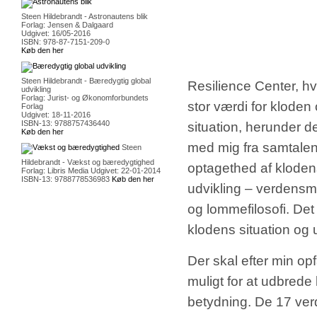
Steen Hildebrandt - Astronautens blik
Forlag: Jensen & Dalgaard
Udgivet: 16/05-2016
ISBN: 978-87-7151-209-0
Køb den her
Steen Hildebrandt - Bæredygtig global
Resilience Center, hv
udvikling
Forlag: Jurist- og Økonomforbundets
stor værdi for kloden
Forlag
Udgivet: 18-11-2016
ISBN-13: 9788757436440
situation, herunder d
Køb den her
med mig fra samtalen
Steen
Hildebrandt - Vækst og bæredygtighed
optagethed af kloden
Forlag: Libris Media Udgivet: 22-01-2014
ISBN-13: 9788778536983
Køb den her
udvikling – verdensm
og lommefilosofi. De
klodens situation og 
Der skal efter min op
muligt for at udbrede
betydning. De 17 ver