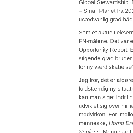
Global Stewardship. D
– Small Planet fra 2
usædvanlig grad båd
Som et aktuelt ekse
FN-målene. Det var en
Opportunity Report. E
stigende grad bruger
for ny værdiskabelse
Jeg tror, det er afgøre
fuldstændig ny situati
kan man sige: Indtil 
udviklet sig over mill
medvirken. For imell
menneske,
Homo Ere
Sapiens.
Mennesket to