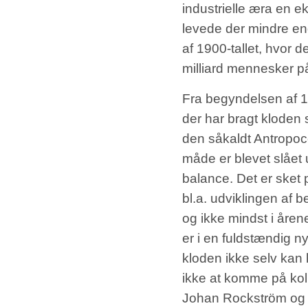
industrielle æra en e
levede der mindre e
af 1900-tallet, hvor d
milliard mennesker på
Fra begyndelsen af 19
der har bragt kloden 
den såkaldt Antropoce
måde er blevet slået u
balance. Det er sket 
bl.a. udviklingen af
og ikke mindst i åren
er i en fuldstændig n
kloden ikke selv kan
ikke at komme på kol
Johan Rockström og h