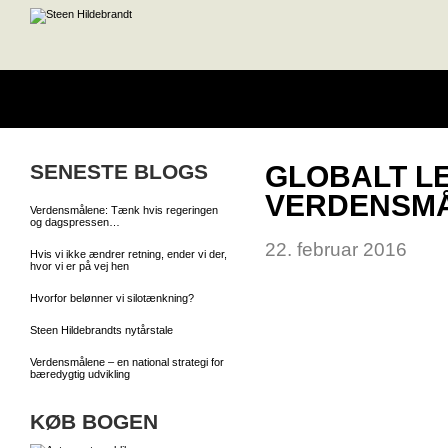
SENESTE BLOGS
GLOBALT L
VERDENSM
Verdensmålene: Tænk hvis regeringen
og dagspressen…
22. februar 2016
Hvis vi ikke ændrer retning, ender vi der,
hvor vi er på vej hen
Hvorfor belønner vi silotænkning?
Steen Hildebrandts nytårstale
Verdensmålene – en national strategi for
bæredygtig udvikling
KØB BOGEN