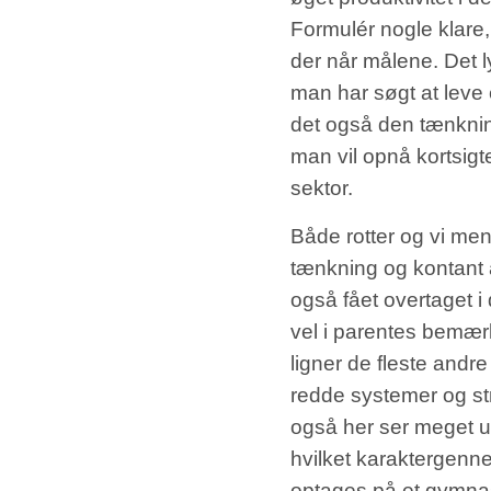
Formulér nogle klare
der når målene. Det 
man har søgt at leve 
det også den tænknin
man vil opnå kortsigte
sektor.
Både rotter og vi menn
tænkning og kontant 
også fået overtaget 
vel i parentes bemærk
ligner de fleste andre
redde systemer og str
også her ser meget ud
hvilket karaktergenn
optages på et gymnas