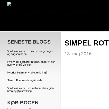
SENESTE BLOGS
SIMPEL ROT
Verdensmålene: Tænk hvis regeringen
13. maj 2016
og dagspressen…
Hvis vi ikke ændrer retning, ender vi der,
hvor vi er på vej hen
Hvorfor belønner vi silotænkning?
Steen Hildebrandts nytårstale
Verdensmålene – en national strategi for
bæredygtig udvikling
KØB BOGEN