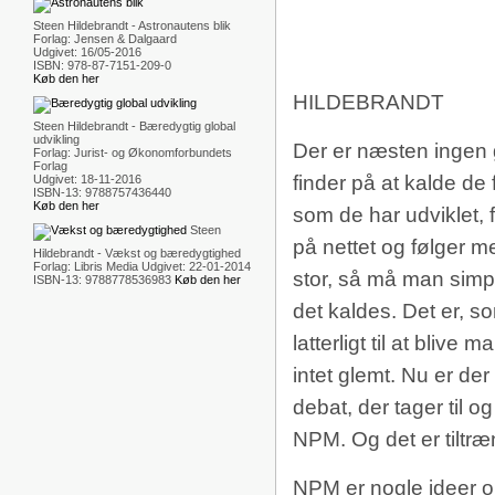
Steen Hildebrandt - Astronautens blik
Forlag: Jensen & Dalgaard
Udgivet: 16/05-2016
ISBN: 978-87-7151-209-0
Køb den her
HILDEBRANDT
Steen Hildebrandt - Bæredygtig global
udvikling
Der er næsten ingen 
Forlag: Jurist- og Økonomforbundets
Forlag
finder på at kalde d
Udgivet: 18-11-2016
ISBN-13: 9788757436440
Køb den her
som de har udviklet, 
Steen
på nettet og følger 
Hildebrandt - Vækst og bæredygtighed
Forlag: Libris Media Udgivet: 22-01-2014
stor, så må man simp
ISBN-13: 9788778536983
Køb den her
det kaldes. Det er, som
latterligt til at bliv
intet glemt. Nu er de
debat, der tager til 
NPM. Og det er tiltræ
NPM er nogle ideer om 