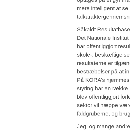
mere intelligent at s
talkaraktergennemsnit
Såkaldt Resultatbaser
Det Nationale Instit
har offentliggjort res
skole-, beskæftigelses
resultaterne er tilg
bestræbelser på at ind
På KORA’s hjemmeside
styring har en række 
blev offentliggjort fo
sektor vil næppe være
faldgruberne, og brug
Jeg, og mange andre,