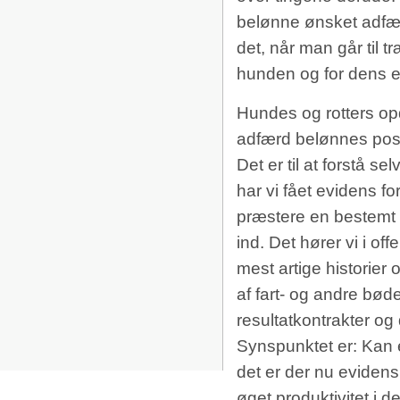
belønne ønsket adfæ
det, når man går til t
hunden og for dens ej
Hundes og rotters opd
adfærd belønnes posit
Det er til at forstå 
har vi fået evidens fo
præstere en bestemt p
ind. Det hører vi i of
mest artige historier
af fart- og andre bød
resultatkontrakter o
Synspunktet er: Kan e
det er der nu evidens
øget produktivitet i d