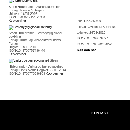
Steen Hildebrandt - Astronautens blik
Forlag: Jensen & Dalgaard
Udgivet: 16/05-2016
ISBN: 978-87-7151-209-0
Køb den her
Pris: DKK 350,00
Forlag: Gyldendal Business
Udgivet: 24/09-2010
Steen Hildebrandt - Bæredygtig global
udvikling
ISBN-10: 8702076527
Forlag: Jurist- og Økonomforbundets
Forlag
ISBN-13: 9788702076523
Udgivet: 18-11-2016
Køb den her
ISBN-13: 9788757436440
Køb den her
Steen
Hildebrandt - Vækst og bæredygtighed
Forlag: Libris Media Udgivet: 22-01-2014
ISBN-13: 9788778536983
Køb den her
KONTAKT