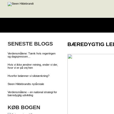
SENESTE BLOGS
BÆREDYGTIG LE
Verdensmålene: Tænk hvis regeringen
og dagspressen…
Hvis vi ikke ændrer retning, ender vi der,
hvor vi er på vej hen
Hvorfor belønner vi silotænkning?
Steen Hildebrandts nytårstale
Verdensmålene – en national strategi for
bæredygtig udvikling
KØB BOGEN