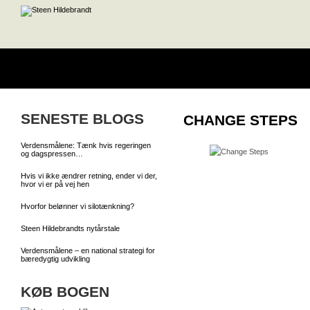
SENESTE BLOGS
CHANGE STEPS
Verdensmålene: Tænk hvis regeringen
og dagspressen…
Hvis vi ikke ændrer retning, ender vi der,
hvor vi er på vej hen
Hvorfor belønner vi silotænkning?
Steen Hildebrandts nytårstale
Verdensmålene – en national strategi for
bæredygtig udvikling
KØB BOGEN