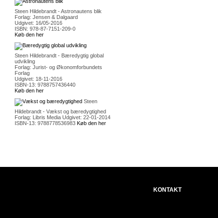
Steen Hildebrandt - Astronautens blik
Forlag: Jensen & Dalgaard
Udgivet: 16/05-2016
ISBN: 978-87-7151-209-0
Køb den her
Steen Hildebrandt - Bæredygtig global
udvikling
Forlag: Jurist- og Økonomforbundets
Forlag
Udgivet: 18-11-2016
ISBN-13: 9788757436440
Køb den her
Steen
Hildebrandt - Vækst og bæredygtighed
Forlag: Libris Media Udgivet: 22-01-2014
ISBN-13: 9788778536983
Køb den her
KONTAKT