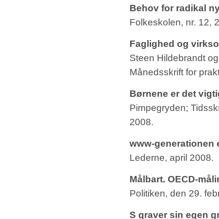
Behov for radikal n
Folkeskolen, nr. 12, 
Faglighed og virkso
Steen Hildebrandt o
Månedsskrift for prak
Børnene er det vigti
Pimpegryden; Tidsskr
2008.
www-generationen e
Lederne, april 2008.
Målbart. OECD-måli
Politiken, den 29. fe
S graver sin egen g