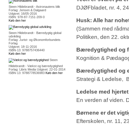
DJØFbladet, nr. 4, 24
Steen Hildebrandt - Astronautens blik
Forlag: Jensen & Dalgaard
Udgivet: 16/05-2016
ISBN: 978-87-7151-209-0
Husk: Alle har nohe
Køb den her
(Sammen med rådma
Steen Hildebrandt - Bæredygtig global
Politiken, den 22. ok
udvikling
Forlag: Jurist- og Økonomforbundets
Forlag
Udgivet: 18-11-2016
Bæredygtighed og f
ISBN-13: 9788757436440
Køb den her
Kognition & Pædagogi
Steen
Hildebrandt - Vækst og bæredygtighed
Forlag: Libris Media Udgivet: 22-01-2014
Bæredygtighed og e
ISBN-13: 9788778536983
Køb den her
Strategi & Ledelse,
Ledelse med hjertet
En verden af viden. D
Børnene er det vigti
Efterskolen, nr. 11, 2