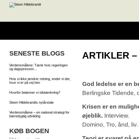
SENESTE BLOGS
ARTIKLER 
Verdensmålene: Tænk hvis regeringen
og dagspressen…
Hvis vi ikke ændrer retning, ender vi der,
hvor vi er på vej hen
God ledelse er en be
Berlingske Tidende, d
Hvorfor belønner vi silotænkning?
Steen Hildebrandts nytårstale
Krisen er en mulighe
Verdensmålene – en national strategi for
øjeblik.
Interview.
bæredygtig udvikling
Domino, Tro, ånd, liv.
KØB BOGEN
Teori er svaret på e