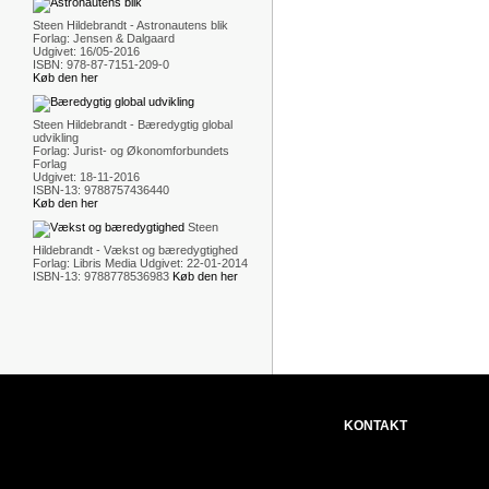
Steen Hildebrandt - Astronautens blik
Forlag: Jensen & Dalgaard
Udgivet: 16/05-2016
ISBN: 978-87-7151-209-0
Køb den her
Steen Hildebrandt - Bæredygtig global
udvikling
Forlag: Jurist- og Økonomforbundets
Forlag
Udgivet: 18-11-2016
ISBN-13: 9788757436440
Køb den her
Steen
Hildebrandt - Vækst og bæredygtighed
Forlag: Libris Media Udgivet: 22-01-2014
ISBN-13: 9788778536983
Køb den her
KONTAKT