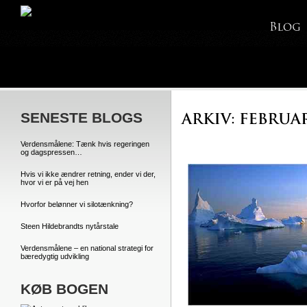
SENESTE BLOGS
Verdensmålene: Tænk hvis regeringen
og dagspressen…
Hvis vi ikke ændrer retning, ender vi der,
hvor vi er på vej hen
Hvorfor belønner vi silotænkning?
Steen Hildebrandts nytårstale
Verdensmålene – en national strategi for
bæredygtig udvikling
KØB BOGEN