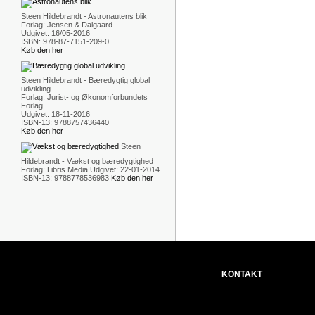
Steen Hildebrandt - Astronautens blik
Forlag: Jensen & Dalgaard
Udgivet: 16/05-2016
ISBN: 978-87-7151-209-0
Køb den her
Steen Hildebrandt - Bæredygtig global
udvikling
Forlag: Jurist- og Økonomforbundets
Forlag
Udgivet: 18-11-2016
ISBN-13: 9788757436440
Køb den her
Steen
Hildebrandt - Vækst og bæredygtighed
Forlag: Libris Media Udgivet: 22-01-2014
ISBN-13: 9788778536983
Køb den her
KONTAKT