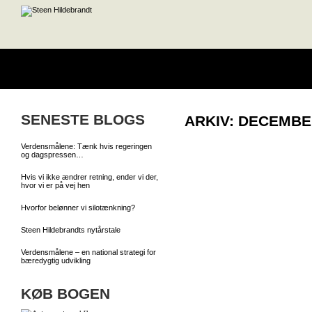
SENESTE BLOGS
ARKIV: DECEMBER
Verdensmålene: Tænk hvis regeringen
og dagspressen…
Hvis vi ikke ændrer retning, ender vi der,
hvor vi er på vej hen
Hvorfor belønner vi silotænkning?
Steen Hildebrandts nytårstale
Verdensmålene – en national strategi for
bæredygtig udvikling
KØB BOGEN