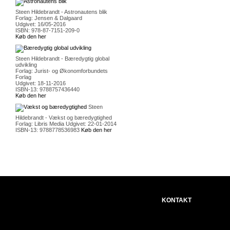
Steen Hildebrandt - Astronautens blik
Forlag: Jensen & Dalgaard
Udgivet: 16/05-2016
ISBN: 978-87-7151-209-0
Køb den her
Steen Hildebrandt - Bæredygtig global
udvikling
Forlag: Jurist- og Økonomforbundets
Forlag
Udgivet: 18-11-2016
ISBN-13: 9788757436440
Køb den her
Steen
Hildebrandt - Vækst og bæredygtighed
Forlag: Libris Media Udgivet: 22-01-2014
ISBN-13: 9788778536983
Køb den her
KONTAKT