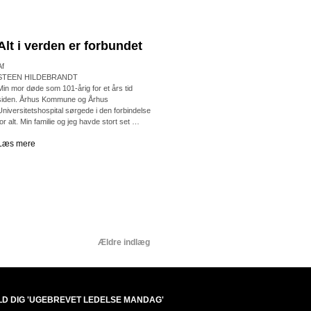
Alt i verden er forbundet
Af
STEEN HILDEBRANDT
Min mor døde som 101-årig for et års tid
siden. Århus Kommune og Århus
Universitetshospital sørgede i den forbindelse
for alt. Min familie og jeg havde stort set …
Læs mere
Ældre indlæg
LD DIG 'UGEBREVET LEDELSE MANDAG'