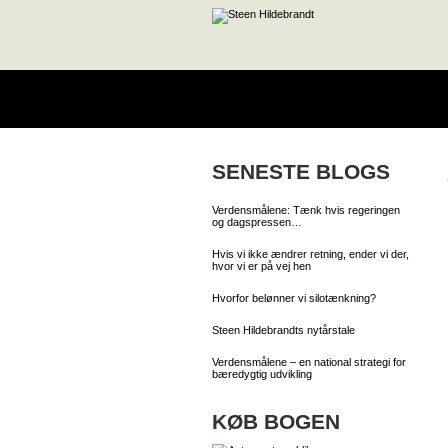
SENESTE BLOGS
Verdensmålene: Tænk hvis regeringen
og dagspressen…
Hvis vi ikke ændrer retning, ender vi der,
hvor vi er på vej hen
Hvorfor belønner vi silotænkning?
Steen Hildebrandts nytårstale
Verdensmålene – en national strategi for
bæredygtig udvikling
KØB BOGEN