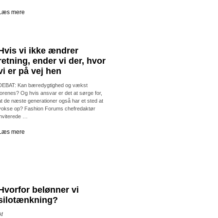
Læs mere
Hvis vi ikke ændrer
retning, ender vi der, hvor
vi er på vej hen
DEBAT: Kan bæredygtighed og vækst
forenes? Og hvis ansvar er det at sørge for,
at de næste generationer også har et sted at
vokse op? Fashion Forums chefredaktør
inviterede …
Læs mere
Hvorfor belønner vi
silotænkning?
Af