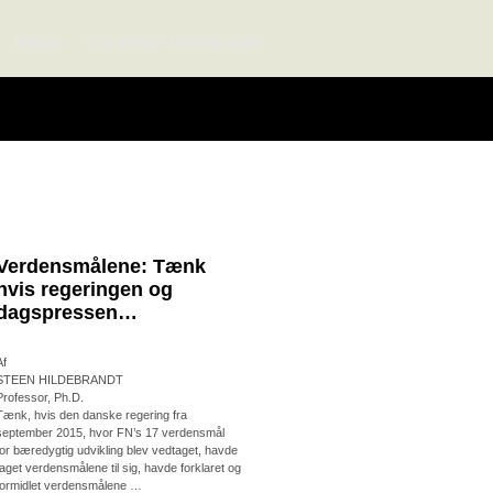
Bøger
Om Steen Hildebrandt
Verdensmålene: Tænk
hvis regeringen og
dagspressen…
Af
STEEN HILDEBRANDT
Professor, Ph.D.
Tænk, hvis den danske regering fra
september 2015, hvor FN’s 17 verdensmål
for bæredygtig udvikling blev vedtaget, havde
taget verdensmålene til sig, havde forklaret og
formidlet verdensmålene …