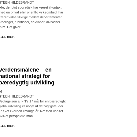
STEEN HILDEBRANDT
Alle, der blot sporadisk har været i kontakt
med en privat eller offentlig virksomhed, har
været vidne til krige mellem departementer,
afdelinger, funktioner, sektioner, divisioner
m.m. Det giver …
Læs mere
Verdensmålene – en
national strategi for
bæredygtig udvikling
Af
STEEN HILDEBRANDT
Vedtagelsen af FN’s 17 mål for en bæredygtig
global udvikling er noget af det vigtigste, der
er sket i verden i mange år. Næsten uanset
hvilket perspektiv, man …
Læs mere