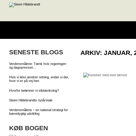
SENESTE BLOGS
ARKIV: JANUAR, 
Verdensmålene: Tænk hvis regeringen
og dagspressen…
Hvis vi ikke ændrer retning, ender vi der,
hvor vi er på vej hen
Hvorfor belønner vi silotænkning?
Steen Hildebrandts nytårstale
Verdensmålene – en national strategi for
bæredygtig udvikling
KØB BOGEN