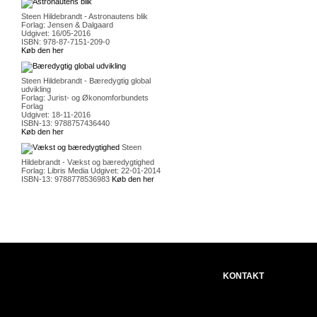
Steen Hildebrandt - Astronautens blik
Forlag: Jensen & Dalgaard
Udgivet: 16/05-2016
ISBN: 978-87-7151-209-0
Køb den her
Steen Hildebrandt - Bæredygtig global
udvikling
Forlag: Jurist- og Økonomforbundets
Forlag
Udgivet: 18-11-2016
ISBN-13: 9788757436440
Køb den her
Steen
Hildebrandt - Vækst og bæredygtighed
Forlag: Libris Media Udgivet: 22-01-2014
ISBN-13: 9788778536983
Køb den her
KONTAKT