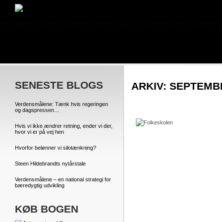
SENESTE BLOGS
ARKIV: SEPTEMBE
Verdensmålene: Tænk hvis regeringen
og dagspressen…
Hvis vi ikke ændrer retning, ender vi der,
hvor vi er på vej hen
Hvorfor belønner vi silotænkning?
Steen Hildebrandts nytårstale
Verdensmålene – en national strategi for
bæredygtig udvikling
KØB BOGEN