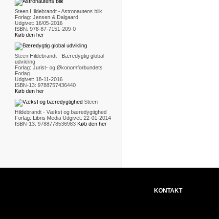
Steen Hildebrandt - Astronautens blik
Forlag: Jensen & Dalgaard
Udgivet: 16/05-2016
ISBN: 978-87-7151-209-0
Køb den her
Steen Hildebrandt - Bæredygtig global
udvikling
Forlag: Jurist- og Økonomforbundets
Forlag
Udgivet: 18-11-2016
ISBN-13: 9788757436440
Køb den her
Steen
Hildebrandt - Vækst og bæredygtighed
Forlag: Libris Media Udgivet: 22-01-2014
ISBN-13: 9788778536983
Køb den her
KONTAKT