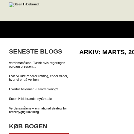
SENESTE BLOGS
ARKIV: MARTS, 2
Verdensmålene: Tænk hvis regeringen
og dagspressen…
Hvis vi ikke ændrer retning, ender vi der,
hvor vi er på vej hen
Hvorfor belønner vi silotænkning?
Steen Hildebrandts nytårstale
Verdensmålene – en national strategi for
bæredygtig udvikling
KØB BOGEN