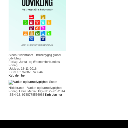
Steen Hildebrandt - Bæredygtig global
udvikling
Forlag: Jurist- og Økonomforbundets
Forlag
Udgivet: 18-11-2016
ISBN-13: 9788757436440
Køb den her
Steen
Hildebrandt - Vækst og bæredygtighed
Forlag: Libris Media Udgivet: 22-01-2014
ISBN-13: 9788778536983
Køb den her