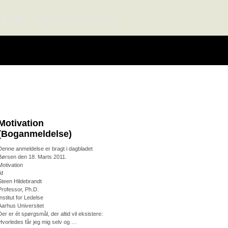
Bøger
Om Steen Hildebrandt
Motivation
(Boganmeldelse)
Denne anmeldelse er bragt i dagbladet
Børsen den 18. Marts 2011.
Motivation
Af
Steen Hildebrandt
Professor, Ph.D.
Institut for Ledelse
Aarhus Universitet
Der er ét spørgsmål, der altid vil eksistere:
Hvorledes får jeg mig selv og …