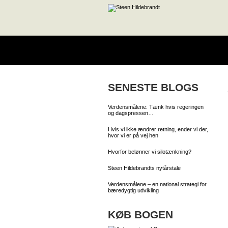
SENESTE BLOGS
Verdensmålene: Tænk hvis regeringen
og dagspressen…
Hvis vi ikke ændrer retning, ender vi der,
hvor vi er på vej hen
Hvorfor belønner vi silotænkning?
Steen Hildebrandts nytårstale
Verdensmålene – en national strategi for
bæredygtig udvikling
KØB BOGEN