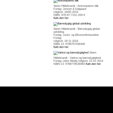
Steen Hildebrandt - Astronautens blik
Forlag: Jensen & Dalgaard
Udgivet: 16/05-2016
ISBN: 978-87-7151-209-0
Køb den her
Steen Hildebrandt - Bæredygtig global
udvikling
Forlag: Jurist- og Økonomforbundets
Forlag
Udgivet: 18-11-2016
ISBN-13: 9788757436440
Køb den her
Steen
Hildebrandt - Vækst og bæredygtighed
Forlag: Libris Media Udgivet: 22-01-2014
ISBN-13: 9788778536983
Køb den her